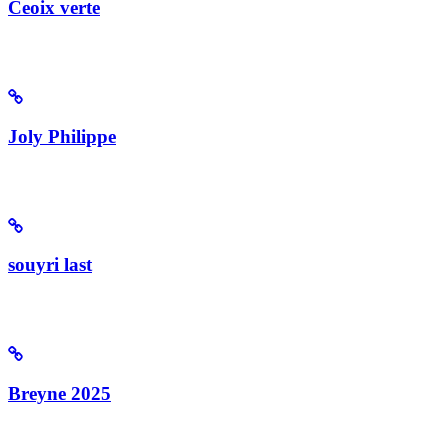
Ceoix verte
Joly Philippe
souyri last
Breyne 2025