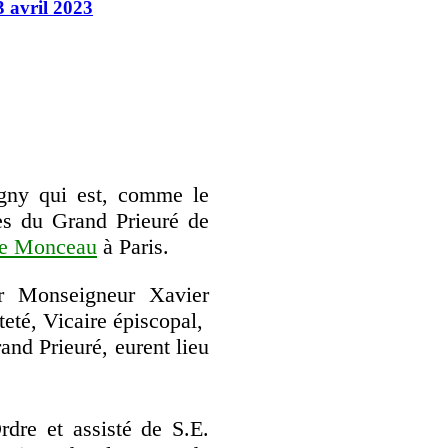
3 avril 2023
gny qui est, comme le
es du Grand Prieuré de
de Monceau
à Paris.
r Monseigneur Xavier
teté, Vicaire épiscopal,
nd Prieuré, eurent lieu
dre et assisté de S.E.